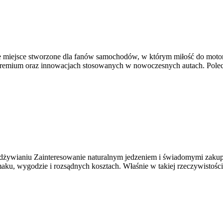
e miejsce stworzone dla fanów samochodów, w którym miłość do motory
premium oraz innowacjach stosowanych w nowoczesnych autach. Polec
żywianiu Zainteresowanie naturalnym jedzeniem i świadomymi zakupam
, wygodzie i rozsądnych kosztach. Właśnie w takiej rzeczywistości pr