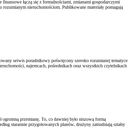
finansowe łączą się z formalnościami, zmianami gospodarczymi
oko rozumianym nieruchomościom. Publikowane materiały pomagają
owany serwis poradnikowy poświęcony szeroko rozumianej tematyce
nieruchomości, najemcach, pośrednikach oraz wszystkich czytelnikach
zedł ogromną przemianę. To, co dawniej było niszową formą
według starannie przygotowanych planów, drużyny zatrudniają sztaby