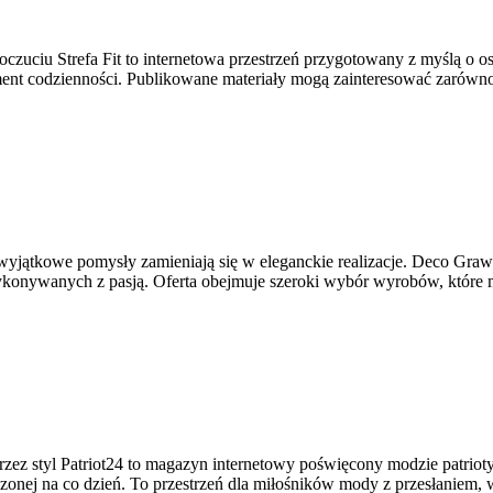
czuciu Strefa Fit to internetowa przestrzeń przygotowany z myślą o o
ment codzienności. Publikowane materiały mogą zainteresować zarówno
wyjątkowe pomysły zamieniają się w eleganckie realizacje. Deco GrawS
ykonywanych z pasją. Oferta obejmuje szeroki wybór wyrobów, które
rzez styl Patriot24 to magazyn internetowy poświęcony modzie patriot
zonej na co dzień. To przestrzeń dla miłośników mody z przesłaniem, 