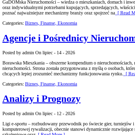
GaDOMska Nieruchomości – wiedza o mieszkaniach, domach i inwest
oraz indywidualnymi potrzebami kupujących, sprzedających, właśc
poznać najważniejsze mechanizmy branży oraz spojrzeć na
[ Read M
Categories:
Biznes, Finanse, Ekonomia
Agencje i Pośrednicy Nieruchom
Posted by admin
On lipiec - 14 - 2026
Borawska Mieszkania – obszerne kompendium o nieruchomościach, 
nieruchomości. Strona została przygotowana z myślą o osobach, któr
chcących lepiej zrozumieć mechanizmy funkcjonowania rynku.
[ Rea
Categories:
Biznes, Finanse, Ekonomia
Analizy i Prognozy
Posted by admin
On lipiec - 12 - 2026
Ligi e-sportu – rozbudowany przewodnik po świecie gier, turniejów i
komputerowej rywalizacji, obecnie stanowi dynamicznie rozwijające 
szkoleniowe oraz
[ Read More ]