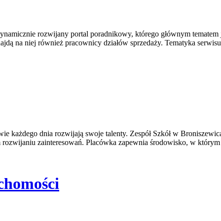
dynamicznie rozwijany portal poradnikowy, którego głównym tematem j
najdą na niej również pracownicy działów sprzedaży. Tematyka serwis
iowie każdego dnia rozwijają swoje talenty. Zespół Szkół w Broniszewi
m rozwijaniu zainteresowań. Placówka zapewnia środowisko, w który
uchomości