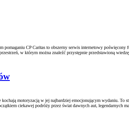
drym pomaganiu CP Caritas to obszerny serwis internetowy poświęcon
o przestrzeń, w którym można znaleźć przystępnie przedstawioną wiedzę 
ków
 kochają motoryzacją w jej najbardziej emocjonującym wydaniu. To str
 początkiem ciekawej podróży przez świat dawnych aut, legendarnych 