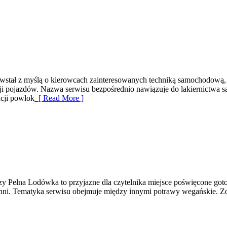
owstał z myślą o kierowcach zainteresowanych techniką samochodową
cji pojazdów. Nazwa serwisu bezpośrednio nawiązuje do lakiernictwa
acji powłok
[ Read More ]
zy Pełna Lodówka to przyjazne dla czytelnika miejsce poświęcone got
i. Tematyka serwisu obejmuje między innymi potrawy wegańskie. Zo