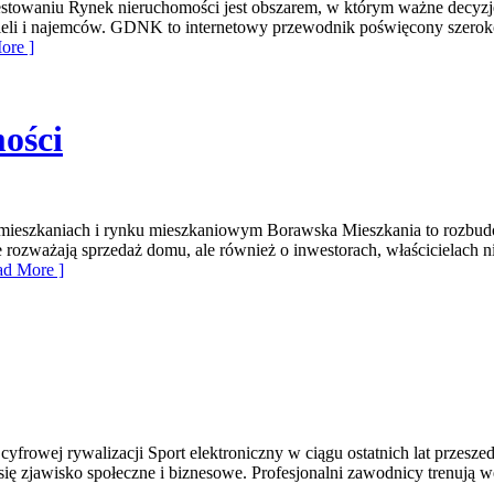
owaniu Rynek nieruchomości jest obszarem, w którym ważne decyzje 
icieli i najemców. GDNK to internetowy przewodnik poświęcony szer
ore ]
ości
mieszkaniach i rynku mieszkaniowym Borawska Mieszkania to rozbud
e rozważają sprzedaż domu, ale również o inwestorach, właścicielach 
d More ]
 cyfrowej rywalizacji Sport elektroniczny w ciągu ostatnich lat przes
się zjawisko społeczne i biznesowe. Profesjonalni zawodnicy trenują 